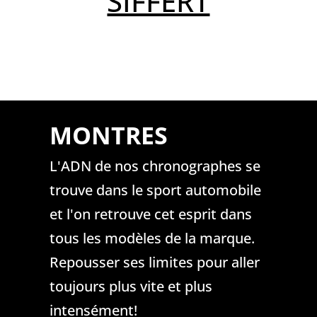
SIFFERT
MONTRES
MONTRES
L'ADN de nos chronographes se
L'ADN de nos chronographes se
trouve dans le sport automobile
trouve dans le sport automobile
et l'on retrouve cet esprit dans
et l'on retrouve cet esprit dans
tous les modèles de la marque.
tous les modèles de la marque.
Repousser ses limites pour aller
Repousser ses limites pour aller
toujours plus vite et plus
toujours plus vite et plus
intensément!
intensément!