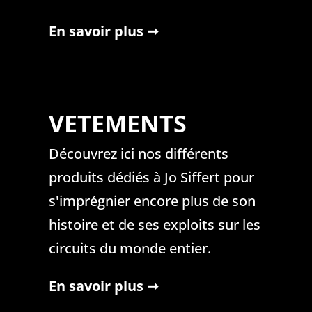
En savoir plus ➞
En savoir plus ➞
VETEMENTS
VETEMENTS
Découvrez ici nos différents
Découvrez ici nos différents
produits dédiés à Jo Siffert pour
produits dédiés à Jo Siffert pour
s'imprégnier encore plus de son
s'imprégnier encore plus de son
histoire et de ses exploits sur les
histoire et de ses exploits sur les
circuits du monde entier.
circuits du monde entier.
En savoir plus ➞
En savoir plus ➞