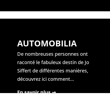
AUTOMOBILIA
AUTOMOBILIA
De nombreuses personnes ont
De nombreuses personnes ont
raconté le fabuleux destin de Jo
raconté le fabuleux destin de Jo
Siffert de différentes manières,
Siffert de différentes manières,
découvrez ici comment...
découvrez ici comment...
En savoir plus ➞
En savoir plus ➞