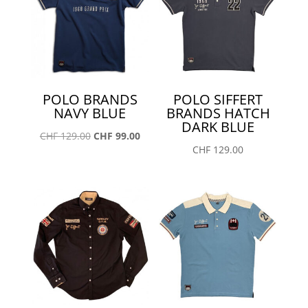
POLO BRANDS
POLO SIFFERT
NAVY BLUE
BRANDS HATCH
DARK BLUE
Le
Le
CHF
129.00
CHF
99.00
CHF
129.00
prix
prix
initial
actuel
était :
est :
CHF 129.00.
CHF 99.00.