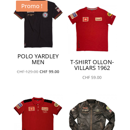
était :
est :
Promo !
CHF 129.00.
CHF 99.00.
POLO YARDLEY
MEN
T-SHIRT OLLON-
VILLARS 1962
Le
Le
CHF
129.00
CHF
99.00
CHF
59.00
prix
prix
initial
actuel
était :
est :
CHF 129.00.
CHF 99.00.