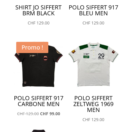
SHIRT JO SIFFERT
POLO SIFFERT 917
BRM BLACK
BLEU MEN
CHF
129.00
CHF
129.00
Promo !
POLO SIFFERT 917
POLO SIFFERT
CARBONE MEN
ZELTWEG 1969
MEN
Le
Le
CHF
129.00
CHF
99.00
CHF
129.00
prix
prix
initial
actuel